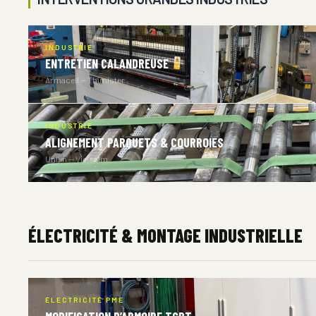
INDUSTRIE
ENTRETIEN CALANDREUSE
Armacell — Thimister
INDUSTRIE
ALIGNEMENT PARQUETS & COURROIES
Unilin — Vielsalm
ÉLECTRICITÉ & MONTAGE INDUSTRIELLE
ÉLECTRICITÉ PME