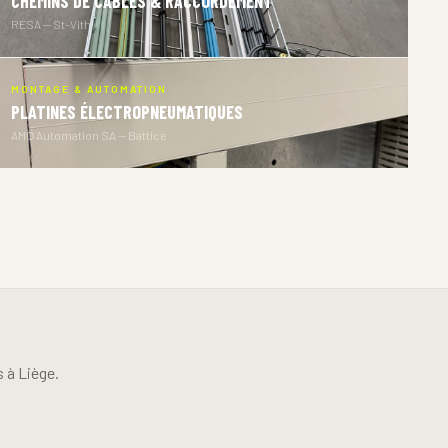
CHEMINS DE CÂBLES & RACCORDEMENT
RESA — St-Vith
MONTAGE & AUTOMATION
PLATINES ÉLECTROPNEUMATIQUES
AMC Automation SA — Battice
 à Liège.