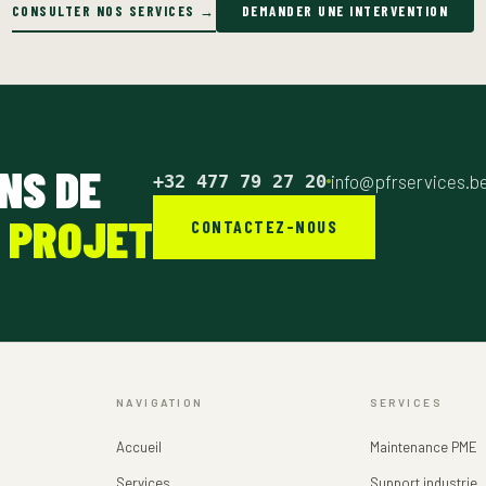
CONSULTER NOS SERVICES →
DEMANDER UNE INTERVENTION
NS DE
+32 477 79 27 20
info@pfrservices.b
 PROJET
CONTACTEZ-NOUS
NAVIGATION
SERVICES
Accueil
Maintenance PME
Services
Support industrie