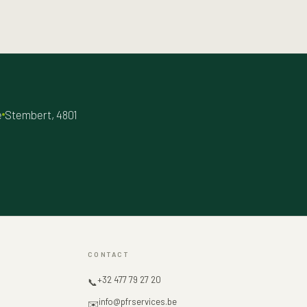
e
Stembert, 4801
CONTACT
+32 477 79 27 20
📞
info@pfrservices.be
✉️