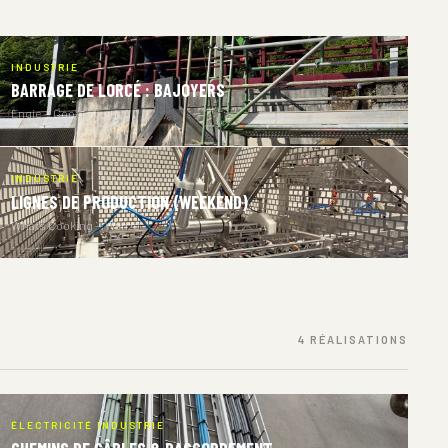
INDUSTRIE
BARRAGE DE LORCÉ : BAJOYERS
Engie — Coo
INDUSTRIE
LIGNES DE PRODUCTION (WEEKEND)
What’s Cooking — Wanze
4 RÉALISATIONS
ÉLECTRICITÉ INDUSTRIE