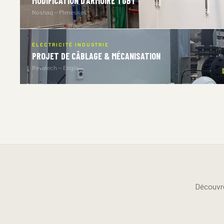
MODIFICATION D’ARMOIRE TGBT
Noshaq — Plenesses
ÉLECTRICITÉ INDUSTRIE
PROJET DE CÂBLAGE & MÉCANISATION
Revatech — Engis
Découvre