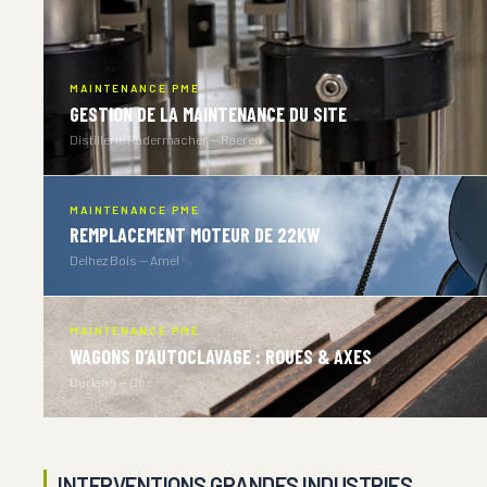
MAINTENANCE PME
GESTION DE LA MAINTENANCE DU SITE
Distillerie Radermacher — Raeren
MAINTENANCE PME
REMPLACEMENT MOTEUR DE 22KW
Delhez Bois — Amel
MAINTENANCE PME
WAGONS D’AUTOCLAVAGE : ROUES & AXES
Durlang — Goé
INTERVENTIONS GRANDES INDUSTRIES