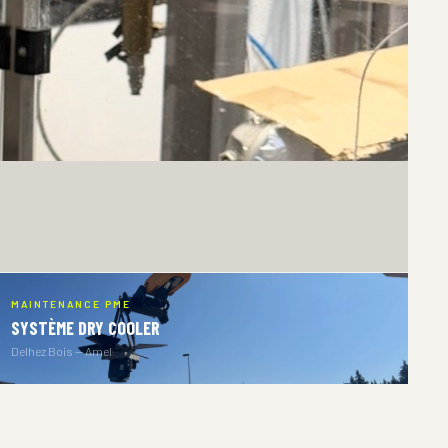
MAINTENANCE PME
SYSTÈME DRY COOLER
Delhez Bois — Amel